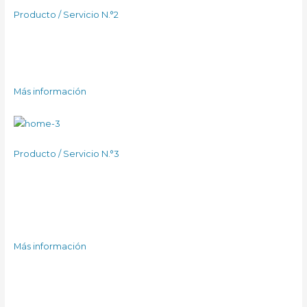
Producto / Servicio N.°2
¿Qué otro artículo popular vendes o comercializas? Habla
sobre eso aquí, usando frases positivas y fáciles de recordar,
para que los visitantes sientan que no pueden no conseguirlo.
Más información
Producto / Servicio N.°3
No pienses en este producto o servicio como el tercero en
discordia, piensa en él como el campeón olímpico que se
ganó la medalla de bronce entre tus extraordinarios
productos/servicios.
Más información
Tu mensaje principal
Usa este espacio para decirles a las personas lo que hace tu