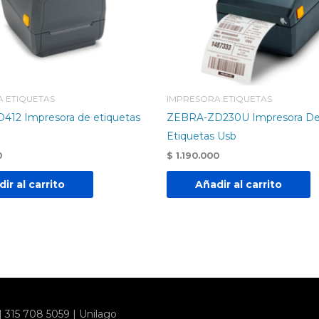
 ETIQUETAS
IMPRESORA ETIQUETAS
12 Impresora de etiquetas
ZEBRA-ZD230U Impresora D
Etiquetas Usb
0
$
1.190.000
ir al carrito
Añadir al carrito
| 315 708 5059 | Unilago