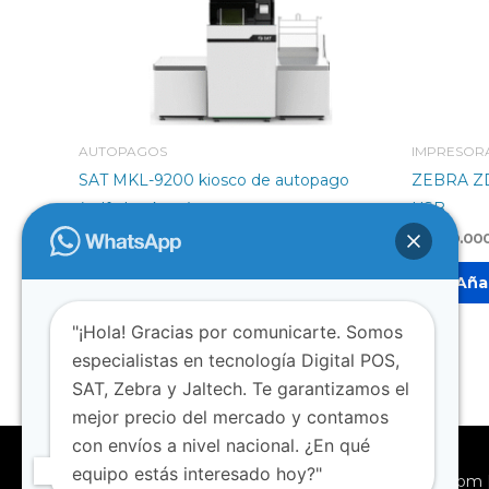
AUTOPAGOS
IMPRESORA
SAT MKL-9200 kiosco de autopago
ZEBRA ZD4
(self-checkout)
USB
$
8.500.000
$
1.610.00
Añadir al carrito
Añad
"¡Hola! Gracias por comunicarte. Somos
especialistas en tecnología Digital POS,
SAT, Zebra y Jaltech. Te garantizamos el
mejor precio del mercado y contamos
con envíos a nivel nacional. ¿En qué
equipo estás interesado hoy?"
Copyright © 2026
SEPOS
|
www.seposcolombia.com