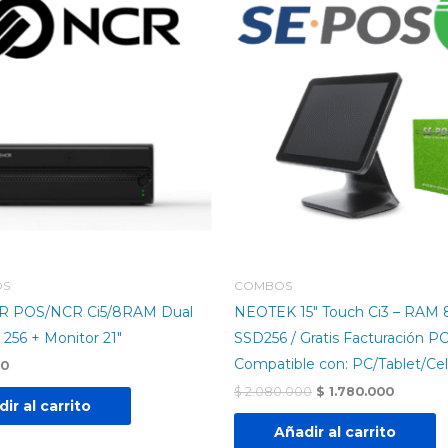
precio
precio
original
actual
era:
es:
$ 2.080.000.
$ 1.780.
OS
COMBOS
 POS/NCR Ci5/8RAM Dual
NEOTEK 15″ Touch Ci3 – RAM 
256 + Monitor 21″
SSD256 / Gratis Facturación P
Compatible con: PC/Tablet/Cel
00
$
2.080.000
$
1.780.000
ir al carrito
Añadir al carrito