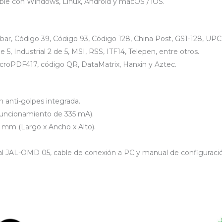
ble con Windows, Linux, Android y macOS / iOS.
bar, Código 39, Código 93, Código 128, China Post, GS1-128, U
e 5, Industrial 2 de 5, MSI, RSS, ITF14, Telepen, entre otros.
icroPDF417, código QR, DataMatrix, Hanxin y Aztec.
n anti-golpes integrada.
e funcionamiento de 335 mA).
 mm (Largo x Ancho x Alto).
al JAL-OMD 05, cable de conexión a PC y manual de configuraci
El
El