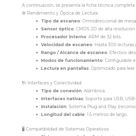
A continuación, se presenta la ficha técnica completa 
⚙️ Rendimiento y Óptica de Lectura
Tipo de escaneo
: Omnidireccional de mesa 
Sensor óptico
: CMOS 2D de alta resolución 
Procesador interno
: ARM de 32 bits.
Velocidad de escaneo
: Hasta 300 lecturas
Rango / Alcance de escaneo
: Efectivo de
Modos de funcionamiento
: Configurable 
Lectura en pantallas
: Optimizado para leer
🔌 Interfaces y Conectividad
Tipo de conexión
: Alámbrica.
Interfaces nativas
: Soporte para USB, USB
Instalación
: Sistema Plug and Play (reconoci
Longitud del cable
: 1.5 metros de largo.
🖥️ Compatibilidad de Sistemas Operativos