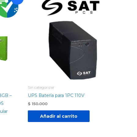
000.
Sin categorizar
8GB –
UPS Batería para 1PC 110V
OS
$
150.000
ular
Añadir al carrito