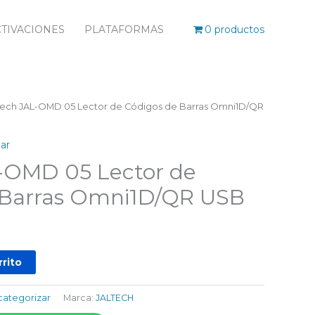
TIVACIONES
PLATAFORMAS
0 productos
ltech JAL-OMD 05 Lector de Códigos de Barras Omni1D/QR
zar
L-OMD 05 Lector de
 Barras Omni1D/QR USB
rrito
 categorizar
Marca:
JALTECH