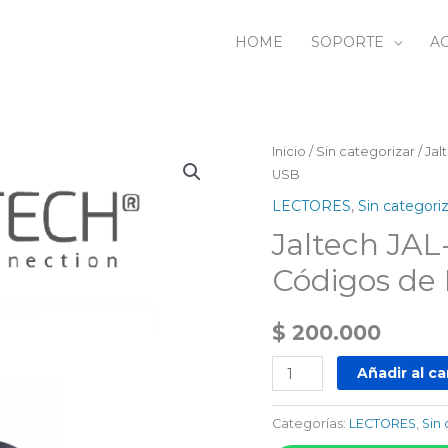
HOME
SOPORTE
AC
Jaltech
Inicio
/
Sin categorizar
/ Ja
USB
JAL-
OMD
LECTORES
,
Sin categori
05
Jaltech JA
Lector
Códigos de
de
Códigos
$
200.000
de
Barras
Añadir al ca
Omni1D/QR
USB
Categorías:
LECTORES
,
Sin
cantidad