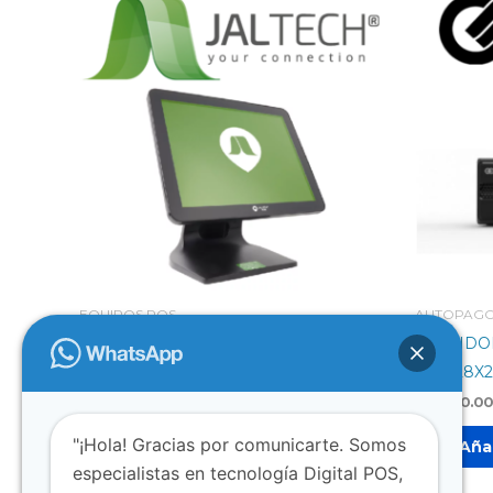
EQUIPOS POS
AUTOPAG
JALTECH Todo en Uno Touch Industrial
SERVIDOR
Intel Ci3/6G Ram 8GB 15.6″
SSD128X2 
$
1.650.000
$
2.500.0
"¡Hola! Gracias por comunicarte. Somos
Añadir al carrito
Añad
especialistas en tecnología Digital POS,