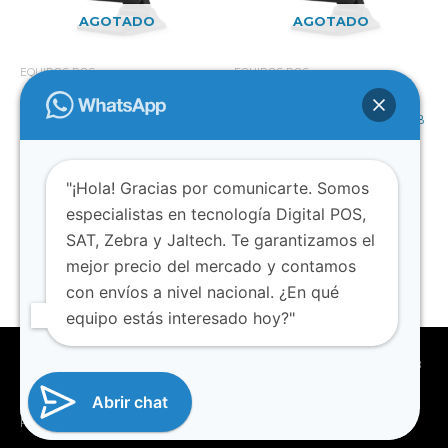
AGOTADO
AGOTADO
EQUIPOS POS
EQUIPOS POS
STAR POS Z170W Intel Ci3
STAR POS Z156W Intel Ci5
RAM 8GB Disco Solido 256GB
RAM 8GB Disco Solido 256GB
M2 Bluetooth/WIFI W11PRO
M2 Bluetooth/WIFI W11PRO
(copia)
$
1.880.000
"¡Hola! Gracias por comunicarte. Somos
$
1.890.000
Leer más
especialistas en tecnología Digital POS,
Leer más
SAT, Zebra y Jaltech. Te garantizamos el
mejor precio del mercado y contamos
con envíos a nivel nacional. ¿En qué
equipo estás interesado hoy?"
Copyright © 2026
SEPOS
|
www.seposcolombia.com
| 315 708
5059 | Unilago Local 230
Abrir chat
Powered by
SEPOS