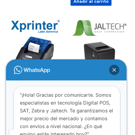
Añadir al carrito
AGOTADO
IMPRESORAS
IMPRESORAS
NEOTEK XPrinter 57mm
JALTECH 58mm USB
"¡Hola! Gracias por comunicarte. Somos
$
80.000
$
100.000
especialistas en tecnología Digital POS,
Añadir al carrito
Leer más
SAT, Zebra y Jaltech. Te garantizamos el
mejor precio del mercado y contamos
con envíos a nivel nacional. ¿En qué
equipo estás interesado hoy?"