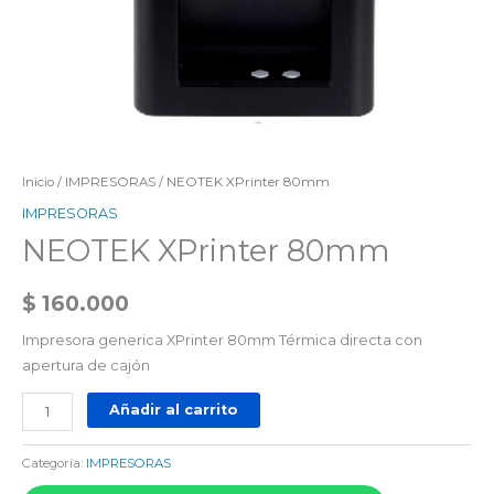
Inicio
/
IMPRESORAS
/ NEOTEK XPrinter 80mm
IMPRESORAS
NEOTEK XPrinter 80mm
$
160.000
Impresora generica XPrinter 80mm Térmica directa con
apertura de cajón
Añadir al carrito
Categoría:
IMPRESORAS