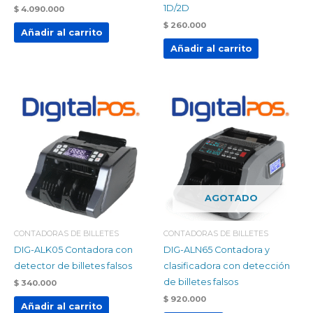
1D/2D
$
4.090.000
$
260.000
Añadir al carrito
Añadir al carrito
AGOTADO
CONTADORAS DE BILLETES
CONTADORAS DE BILLETES
DIG-ALK05 Contadora con
DIG-ALN65 Contadora y
detector de billetes falsos
clasificadora con detección
de billetes falsos
$
340.000
$
920.000
Añadir al carrito