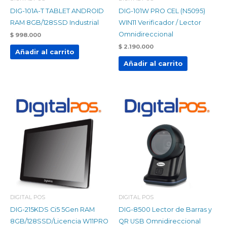
DIG-101A-T TABLET ANDROID
DIG-101W PRO CEL (N5095)
RAM 8GB/128SSD Industrial
WIN11 Verificador / Lector
Omnidireccional
$
998.000
$
2.190.000
Añadir al carrito
Añadir al carrito
DIGITAL POS
DIGITAL POS
DIG-215KDS Ci5 5Gen RAM
DIG-8500 Lector de Barras y
8GB/128SSD/Licencia W11PRO
QR USB Omnidireccional