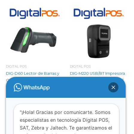
DIGITAL POS
DIGITAL POS
DIG-D60 Lector de Barras y
DIG-M220 USB/BT Impresora
QR USB Omnidireccional
POS Térmica 58mm Portatil
1D/2D
$
145.000
$
176.000
Añadir al carrito
Añadir al carrito
"¡Hola! Gracias por comunicarte. Somos
especialistas en tecnología Digital POS,
SAT, Zebra y Jaltech. Te garantizamos el
1
2
3
4
…
6
7
8
→