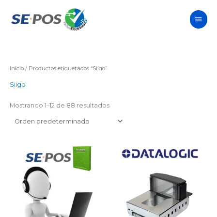
Ir
Men
al
contenido
princ
Inicio
/ Productos etiquetados “Siigo”
Siigo
Mostrando 1–12 de 88 resultados