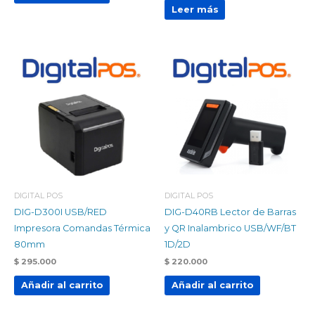
Leer más
DIGITAL POS
DIGITAL POS
DIG-D300I USB/RED
DIG-D40RB Lector de Barras
Impresora Comandas Térmica
y QR Inalambrico USB/WF/BT
80mm
1D/2D
$
295.000
$
220.000
Añadir al carrito
Añadir al carrito