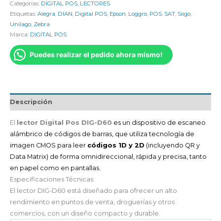
Categorías:
DIGITAL POS
,
LECTORES
Etiquetas:
Alegra
,
DIAN
,
Digital POS
,
Epson
,
Loggro
,
POS
,
SAT
,
Siigo
,
Unilago
,
Zebra
Marca:
DIGITAL POS
Puedes realizar el pedido ahora mismo!
Descripción
El
lector Digital Pos DIG-D60
es un dispositivo de escaneo
alámbrico de códigos de barras, que utiliza tecnología de
imagen CMOS para leer
códigos 1D y 2D
(incluyendo QR y
Data Matrix) de forma omnidireccional, rápida y precisa, tanto
en papel como en pantallas.
Especificaciones Técnicas:
El lector DIG-D60 está diseñado para ofrecer un alto
rendimiento en puntos de venta, droguerías y otros
comercios, con un diseño compacto y durable.