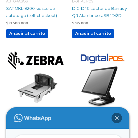
AUTOPAGOS
DIGITAL POS
SAT MKL-9200 kiosco de
DIG-D40 Lector de Barras y
autopago (self-checkout)
QR Alambrico USB 1D/2D
$
8.500.000
$
95.000
Añadir al carrito
Añadir al carrito
BASCULAS
DIGITAL POS
Zebra MP7000
DIG-150W i3 V3 7Gen RAM
Escáner/Balanza Imager 2D
8GB/256SSD/Licencia
30Lbs
W11PRO