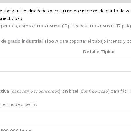
as industriales diseñadas para su uso en sistemas de punto de v
conectividad
.
 pantalla, como el
DIG-TM150
(15 pulgadas),
DIG-TM170
(17 pul
s de
grado industrial Tipo A
para soportar el trabajo intenso y 
Detalle Típico
tiva
(
capacitive touchscreen
), sin bisel (
flat free-bezel
) para fáci
 el modelo de 15″.
e
500,000 horas
.