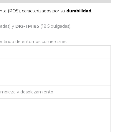
enta (POS), caracterizados por su
durabilidad
,
gadas) y
DIG-TM185
(18.5 pulgadas).
continuo de entornos comerciales.
l limpieza y desplazamiento.