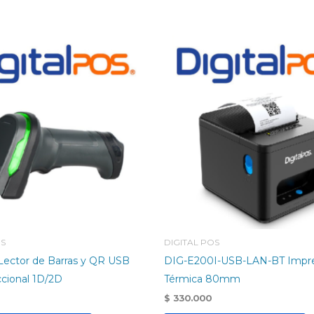
OS
DIGITAL POS
ector de Barras y QR USB
DIG-E200I-USB-LAN-BT Impr
cional 1D/2D
Térmica 80mm
$
330.000