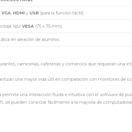
a
VGA
,
HDMI
y
USB
(para la función táctil).
ntaje tipo
VESA
(75 x 75 mm).
lica en aleación de aluminio.
aurantes, carnicerías, cafeterías y comercios que requieran una inte
antizan una mayor vida útil en comparación con monitores de con
va permite una interacción fluida e intuitiva con el
software
de pun
MI, se pueden conectar fácilmente a la mayoría de computadoras