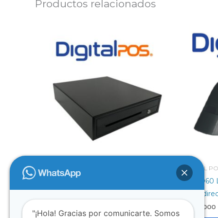
Productos relacionados
DIGITAL POS
DIGITAL P
DIG-KR410 Cajón POS Electrónico
DIG-D60 L
Grande (41cms)
Omnidirec
$
140.000
$
176.000
"¡Hola! Gracias por comunicarte. Somos