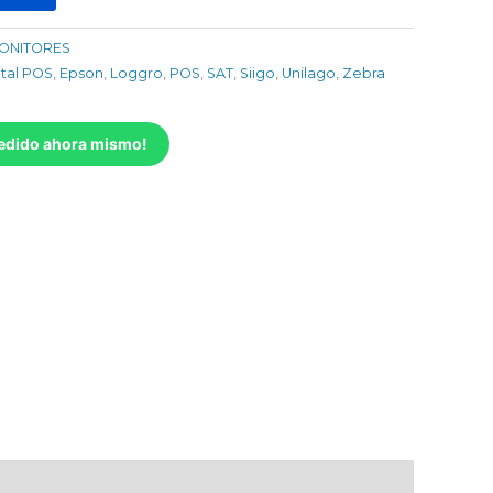
ONITORES
ital POS
,
Epson
,
Loggro
,
POS
,
SAT
,
Siigo
,
Unilago
,
Zebra
pedido ahora mismo!