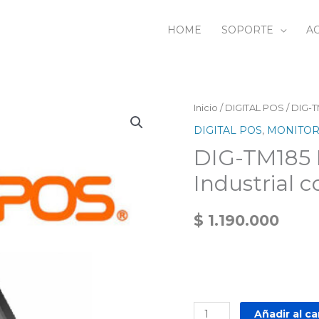
HOME
SOPORTE
AC
DIG-
Inicio
/
DIGITAL POS
/ DIG-T
TM185
DIGITAL POS
,
MONITOR
Monitor
DIG-TM185 M
Tactil
Industrial 
18.5"
Industrial
$
1.190.000
con
base
cantidad
Añadir al ca