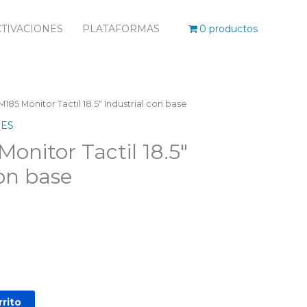
TIVACIONES
PLATAFORMAS
0 productos
M185 Monitor Tactil 18.5″ Industrial con base
ES
onitor Tactil 18.5″
con base
rrito