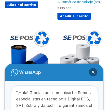
Automática de Voltaje (AVR)
Añadir al carrito
$
135.000
Añadir al carrito
AGOTADO
CONSUMIBLES
CONSUMIBLES
RESINA 110X300
TÉRMICO 58mmX30
"¡Hola! Gracias por comunicarte. Somos
$
60.000
$
2.500
especialistas en tecnología Digital POS,
Añadir al carrito
Leer más
SAT, Zebra y Jaltech. Te garantizamos el