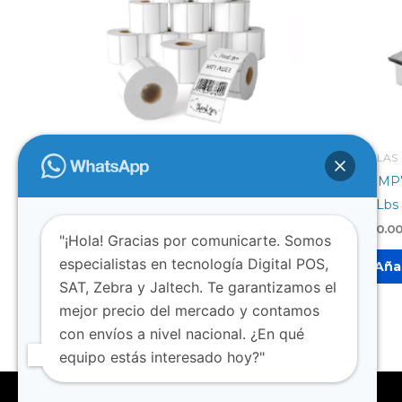
CONSUMIBLES
BASCULAS
ROLLO 110mm ADHESIVO
Zebra MP
2D 30Lbs
$
25.000
$
4.500.0
"¡Hola! Gracias por comunicarte. Somos
Añadir al carrito
especialistas en tecnología Digital POS,
Añad
SAT, Zebra y Jaltech. Te garantizamos el
mejor precio del mercado y contamos
con envíos a nivel nacional. ¿En qué
equipo estás interesado hoy?"