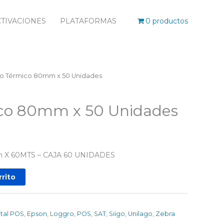
TIVACIONES
PLATAFORMAS
0 productos
llo Térmico 80mm x 50 Unidades
ico 80mm x 50 Unidades
X 60MTS – CAJA 60 UNIDADES
rrito
ital POS
,
Epson
,
Loggro
,
POS
,
SAT
,
Siigo
,
Unilago
,
Zebra