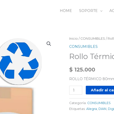
HOME
SOPORTE
AC
Rollo
Inicio
/
CONSUMIBLES
/ Ro
Térmico
CONSUMIBLES
80mm
Rollo Térm
x
50
$
125.000
Unidades
cantidad
ROLLO TÉRMICO 80mm 
Añadir al ca
Categoría:
CONSUMIBLES
Etiquetas:
Alegra
,
DIAN
,
Dig