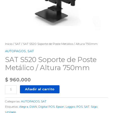
Inicio
/
SAT
/ SAT S520 Soporte de Poste Metálico / Altura 750mm
AUTOPAGOS
,
SAT
SAT S520 Soporte de Poste
Metálico / Altura 750mm
$
960.000
Añadir al carrito
Categorías:
AUTOPAGOS
,
SAT
Etiquetas:
Alegra
,
DIAN
,
Digital POS
,
Epson
,
Loggro
,
POS
,
SAT
,
Siigo
,
Unilago