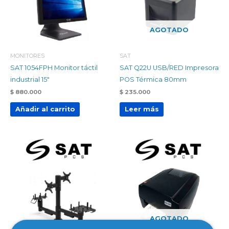
AGOTADO
MONITORES
SAT
SAT 1054FPH Monitor táctil
SAT Q22U USB/RED Impresora
industrial 15″
POS Térmica 80mm
$
880.000
$
235.000
Añadir al carrito
Leer más
AGOTADO