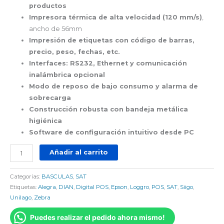
productos
Impresora térmica de alta velocidad (120 mm/s)
,
ancho de 56mm
Impresión de etiquetas con código de barras,
precio, peso, fechas, etc.
Interfaces: RS232, Ethernet y comunicación
inalámbrica opcional
Modo de reposo de bajo consumo y alarma de
sobrecarga
Construcción robusta con bandeja metálica
higiénica
Software de configuración intuitivo desde PC
Añadir al carrito
Categorías:
BASCULAS
,
SAT
Etiquetas:
Alegra
,
DIAN
,
Digital POS
,
Epson
,
Loggro
,
POS
,
SAT
,
Siigo
,
Unilago
,
Zebra
Puedes realizar el pedido ahora mismo!