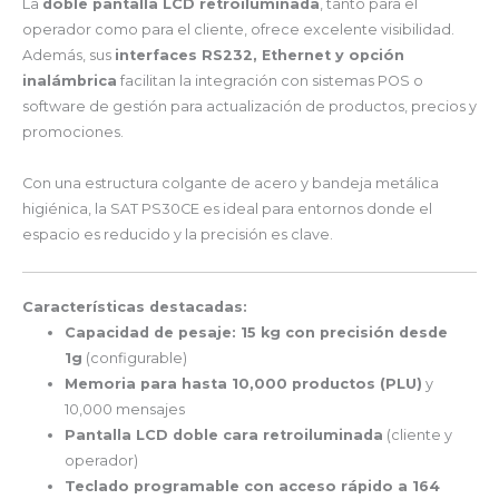
La
doble pantalla LCD retroiluminada
, tanto para el
operador como para el cliente, ofrece excelente visibilidad.
Además, sus
interfaces RS232, Ethernet y opción
inalámbrica
facilitan la integración con sistemas POS o
software de gestión para actualización de productos, precios y
promociones.
Con una estructura colgante de acero y bandeja metálica
higiénica, la SAT PS30CE es ideal para entornos donde el
espacio es reducido y la precisión es clave.
Características destacadas:
Capacidad de pesaje: 15 kg con precisión desde
1g
(configurable)
Memoria para hasta 10,000 productos (PLU)
y
10,000 mensajes
Pantalla LCD doble cara retroiluminada
(cliente y
operador)
Teclado programable con acceso rápido a 164