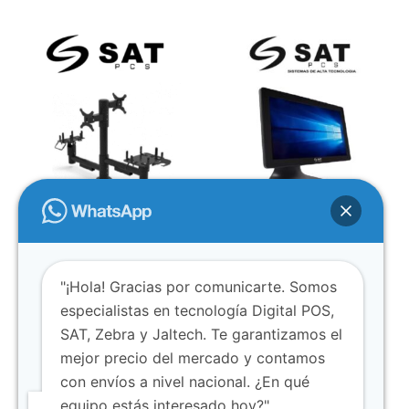
AUTOPAGOS
MONITORES
SAT S510 Soporte de Poste
SAT 1054FPH Monitor táctil
Metálico / Altura 500mm
industrial 15″
"¡Hola! Gracias por comunicarte. Somos
$
870.000
$
880.000
especialistas en tecnología Digital POS,
Añadir al carrito
Añadir al carrito
SAT, Zebra y Jaltech. Te garantizamos el
mejor precio del mercado y contamos
con envíos a nivel nacional. ¿En qué
equipo estás interesado hoy?"