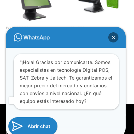
EQUIPOS POS
COMBOS
JALTECH Todo en Uno Touch
NEOTEK 15″ Touch Ci3 – RAM
Industrial Intel Ci3/8G Ram
8GB – SSD256 / Gratis
8GB 15.6″
Facturación POS Compatible
con: PC/Tablet/Celular
$
1.750.000
"¡Hola! Gracias por comunicarte. Somos
$
2.080.000
$
1.780.000
Añadir al carrito
especialistas en tecnología Digital POS,
Añadir al carrito
SAT, Zebra y Jaltech. Te garantizamos el
mejor precio del mercado y contamos
con envíos a nivel nacional. ¿En qué
equipo estás interesado hoy?"
Copyright © 2026
SEPOS
|
www.seposcolombia.com
| 315 708
5059 | Unilago Local 230
Abrir chat
Powered by
SEPOS