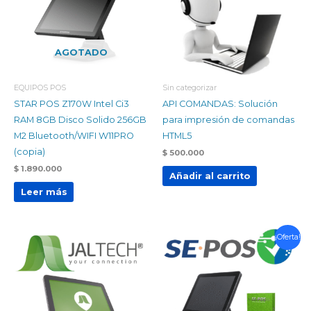
AGOTADO
EQUIPOS POS
Sin categorizar
STAR POS Z170W Intel Ci3
API COMANDAS: Solución
RAM 8GB Disco Solido 256GB
para impresión de comandas
M2 Bluetooth/WIFI W11PRO
HTML5
(copia)
$
500.000
$
1.890.000
Añadir al carrito
Leer más
El
El
¡Oferta!
precio
precio
original
actual
era:
es:
$ 2.080.000.
$ 1.780.000.