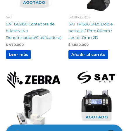
AGOTADO
SAT
EQUIPOS POS
SAT BC2150 Contadora de
SAT TP1580 J4125 Doble
billetes, (No
pantalla / Térm 80mm /
Denominadora/Clasificadora)
Lector Omni 2D
$
470.000
$
1.820.000
Leer más
Añadir al carrito
AGOTADO