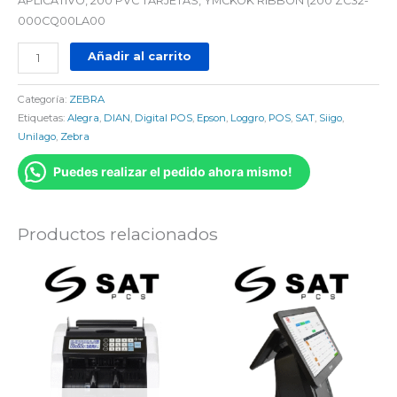
APLICATIVO, 200 PVC TARJETAS, YMCKOK RIBBON (200 ZC32-
000CQ00LA00
Añadir al carrito
Categoría:
ZEBRA
Etiquetas:
Alegra
,
DIAN
,
Digital POS
,
Epson
,
Loggro
,
POS
,
SAT
,
Siigo
,
Unilago
,
Zebra
Puedes realizar el pedido ahora mismo!
Productos relacionados